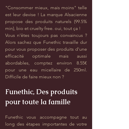
"Consommer mieux, mais moins" telle 
est leur devise ! La marque Alsacienne 
propose des produits naturels (99.5% 
min), bio et cruelty free. oui, tout ça ! 
Vous n'êtes toujours pas convaincus ? 
Alors sachez que Funethic travaille dur 
pour vous proposer des produits d'une 
efficacité optimale mais aussi 
abordables, comptez environ 8.55€ 
pour une eau micellaire de 250ml. 
Difficile de faire mieux non ?
Funethic, Des produits 
pour toute la famille
Funethic vous accompagne tout au 
long des étapes importantes de votre 