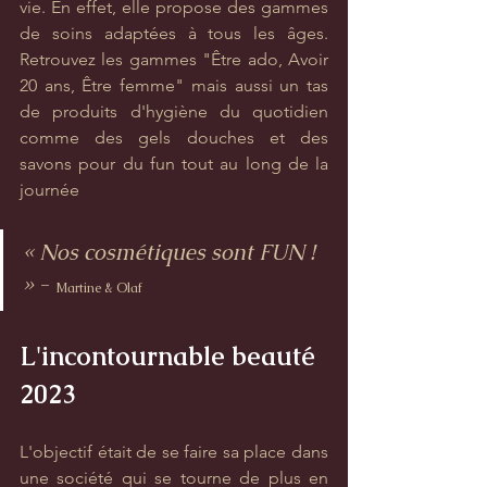
vie. En effet, elle propose des gammes 
de soins adaptées à tous les âges. 
Retrouvez les gammes "Être ado, Avoir 
20 ans, Être femme" mais aussi un tas 
de produits d'hygiène du quotidien 
comme des gels douches et des 
savons pour du fun tout au long de la 
journée
« Nos cosmétiques sont FUN ! 
» 
- 
Martine & Olaf
L'incontournable beauté 
2023
L'objectif était de se faire sa place dans 
une société qui se tourne de plus en 