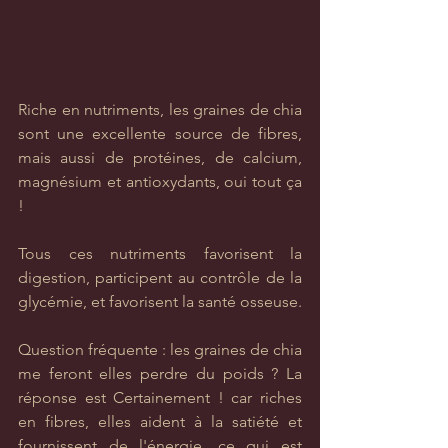
Riche en nutriments, les graines de chia 
sont une excellente source de fibres, 
mais aussi de protéines, de calcium, 
magnésium et antioxydants, oui tout ça 
!
Tous ces nutriments favorisent la 
digestion, participent au contrôle de la 
glycémie, et favorisent la santé osseuse.
Question fréquente : les graines de chia 
me feront elles perdre du poids ? La 
réponse est Certainement ! car riches 
en fibres, elles aident à la satiété et 
fournissent de l'énergie, ce qui est 