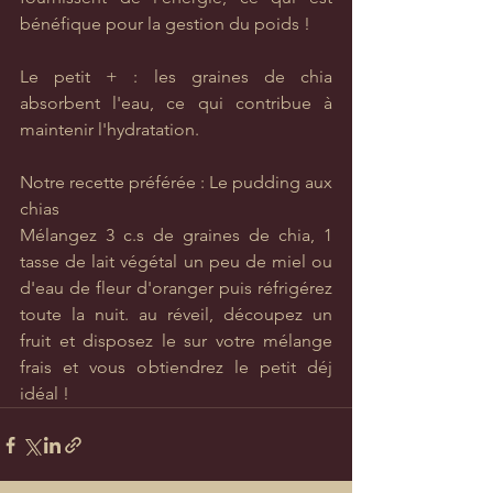
bénéfique pour la gestion du poids !
Le petit + : les graines de chia 
absorbent l'eau, ce qui contribue à 
maintenir l'hydratation. 
Notre recette préférée : Le pudding aux 
chias
Mélangez 3 c.s de graines de chia, 1 
tasse de lait végétal un peu de miel ou 
d'eau de fleur d'oranger puis réfrigérez 
toute la nuit. au réveil, découpez un 
fruit et disposez le sur votre mélange 
frais et vous obtiendrez le petit déj 
idéal ! 