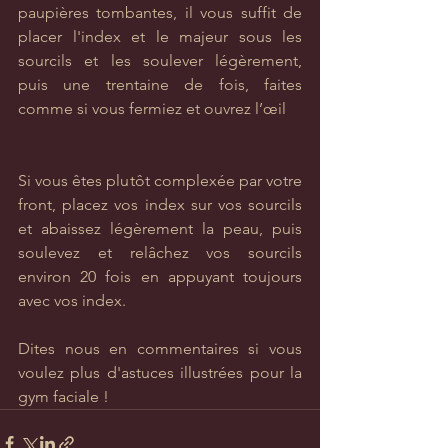
paupières tombantes, il vous suffit de 
placer l'index et le majeur sous les 
sourcils et les soulever légèrement, 
puis une trentaine de fois, faites 
comme si vous fermiez et ouvrez l’œil  
Si vous êtes plutôt complexée par votre 
front, placez vos index sur vos sourcils 
et abaissez légèrement la peau, puis 
soulevez et relâchez vos sourcils 
environ 20 fois en appuyant toujours 
avec vos index.
Dites nous en commentaires si vous 
voulez plus d'astuces illustrées pour la 
gym faciale !