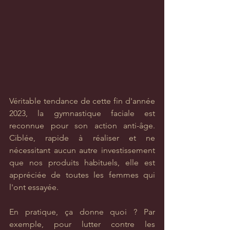
Véritable tendance de cette fin d'année 
2023, la gymnastique faciale est 
reconnue pour son action anti-âge. 
Ciblée, rapide à réaliser et ne 
nécessitant aucun autre investissement 
que nos produits habituels, elle est 
appréciée de toutes les femmes qui 
l'ont essayée.
En pratique, ça donne quoi ? Par 
exemple, pour lutter contre les 